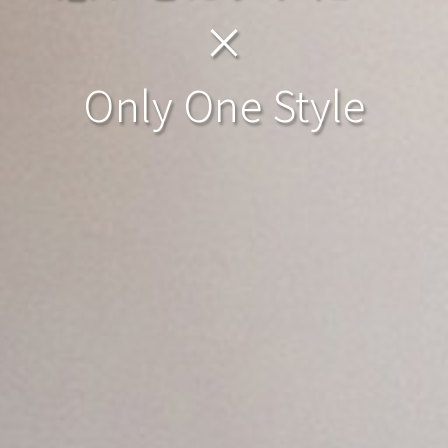
×
Only One Style