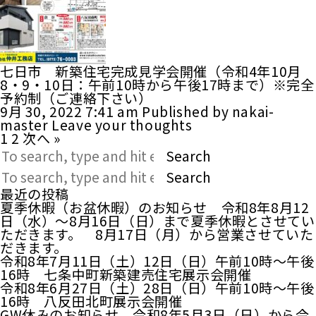
七日市 新築住宅完成見学会開催（令和4年10月
8・9・10日：午前10時から午後17時まで）※完全
予約制（ご連絡下さい）
9月 30, 2022 7:41 am
Published by
nakai-
master
Leave your thoughts
1
2
次へ »
Search
Search
最近の投稿
夏季休暇（お盆休暇）のお知らせ 令和8年8月12
日（水）～8月16日（日）まで夏季休暇とさせてい
ただきます。 8月17日（月）から営業させていた
だきます。
令和8年7月11日（土）12日（日）午前10時～午後
16時 七条中町新築建売住宅展示会開催
令和8年6月27日（土）28日（日）午前10時～午後
16時 八反田北町展示会開催
GW休みのお知らせ 令和8年5月3日（日）から令