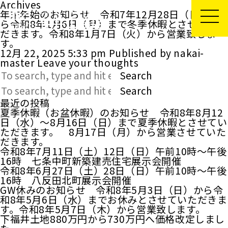
Archives
年末年始のお知らせ 令和7年12月28日（日）か
ら令和8年1月6日（月）まで冬季休暇とさせていた
だきます。令和8年1月7日（火）から営業致しま
す。
12月 22, 2025 5:33 pm
Published by
nakai-
master
Leave your thoughts
Search
Search
最近の投稿
夏季休暇（お盆休暇）のお知らせ 令和8年8月12
日（水）～8月16日（日）まで夏季休暇とさせてい
ただきます。 8月17日（月）から営業させていた
だきます。
令和8年7月11日（土）12日（日）午前10時～午後
16時 七条中町新築建売住宅展示会開催
令和8年6月27日（土）28日（日）午前10時～午後
16時 八反田北町展示会開催
GW休みのお知らせ 令和8年5月3日（日）から令
和8年5月6日（水）までお休みとさせていただきま
す。令和8年5月7日（木）から営業致します。
下福井土地880万円から730万円へ価格改定しまし