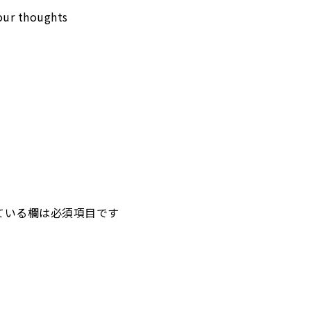
our thoughts
仲井工務店について
施工の流れ
施工実例
建売住宅
物
ている欄は必須項目です