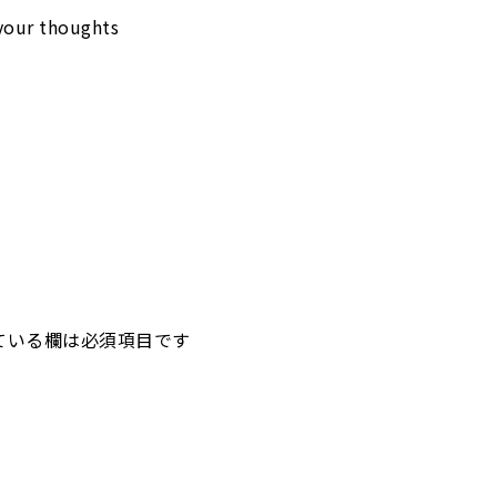
your thoughts
仲井工務店について
施工の流れ
施工実例
建売住宅
物
ている欄は必須項目です